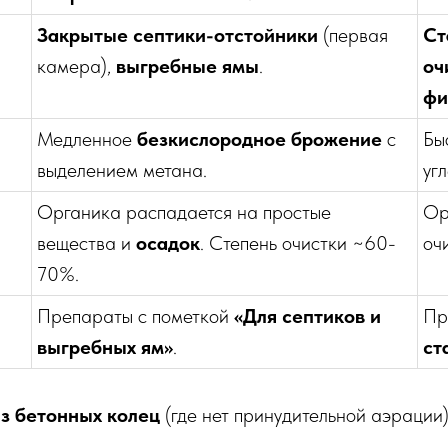
Закрытые септики-отстойники
(первая
Ст
камера),
выгребные ямы
.
оч
фи
Медленное
безкислородное брожение
с
Бы
выделением метана.
уг
Органика распадается на простые
Ор
вещества и
осадок
. Степень очистки ~60-
оч
70%.
Препараты с пометкой
«Для септиков и
Пр
выгребных ям»
.
ст
из бетонных колец
(где нет принудительной аэрации