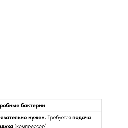
робные бактерии
язательно нужен.
Требуется
подача
здуха
(компрессор).