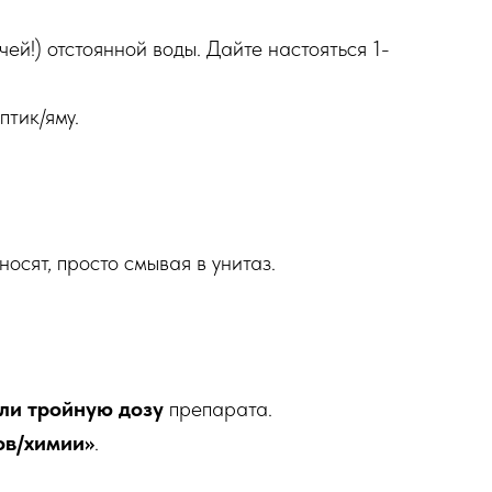
ей!) отстоянной воды. Дайте настояться 1-
птик/яму.
носят, просто смывая в унитаз.
ли тройную дозу
препарата.
ов/химии»
.