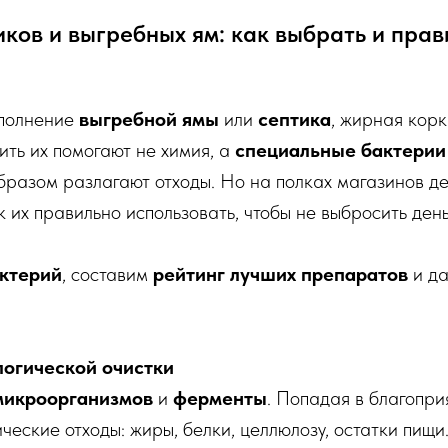
иков и выгребных ям: как выбрать и прав
аполнение
выгребной ямы
или
септика
, жирная кор
ть их помогают не химия, а
специальные бактерии
бразом разлагают отходы. Но на полках магазинов д
 их правильно использовать, чтобы не выбросить день
ктерий
, составим
рейтинг лучших препаратов
и д
логической очистки
микроорганизмов
и
ферменты
. Попадая в благопри
еские отходы: жиры, белки, целлюлозу, остатки пищи