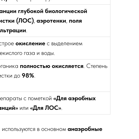
анции глубокой биологической
истки (ЛОС)
,
аэротенки
,
поля
льтрации
.
строе
окисление
с выделением
лекислого газа и воды.
ганика
полностью окисляется
. Степень
истки до
98%
.
епараты с пометкой
«Для аэробных
анций»
или
«Для ЛОС»
.
) используются в основном
анаэробные