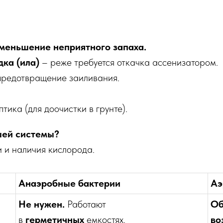
меньшение неприятного запаха.
ка (ила)
– реже требуется откачка ассенизатором.
предотвращение заиливания.
птика (для доочистки в грунте).
шей системы?
 и наличия кислорода.
Анаэробные бактерии
Аэ
Не нужен.
Работают
Об
в
герметичных
емкостях.
во