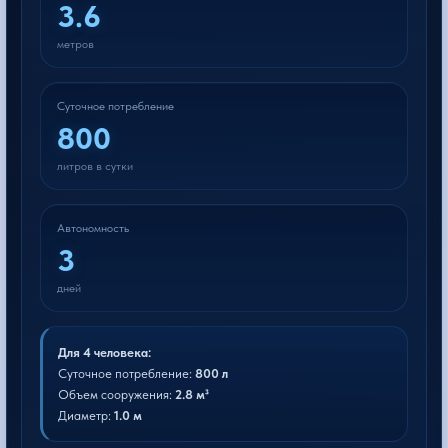
3.6
метров
Суточное потребление
800
литров в сутки
Автономность
3
дней
Для 4 человека:
Суточное потребление:
800 л
Объем сооружения:
2.8 м³
Диаметр:
1.0 м