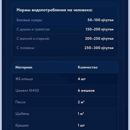
Нормы водопотребления на человека:
Базовые нужды:
50–100 л/сутки
С душем и туалетом:
150–200 л/сутки
С ванной и стиркой:
200–250 л/сутки
С поливом:
250–300 л/сутки
Материал
Количество
ЖБ кольца
4 шт
Цемент М400
6 мешков
Песок
2 м³
Щебень
1 м³
Крышка
1 шт