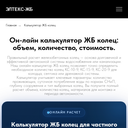
ЭЛТЕКС-ЖБ
Главная
→
Калькулятор ЖБ колец
Он-лайн калькулятор ЖБ колец:
объем, количество, стоимость.
Правильный расчет железобетонных колец — основа долговечной и
эффективной автономной системы водоснабжения или канализации.
Наш онлайн-калькулятор ЖБ колец позволяет точно определить
необходимое количество колец КС-10-9, КС-15-9, КС-20-9 для
колодца, септика или дренажной системы.
Калькулятор учитывает ключевые параметры: количество
проживающих, суточное потребление воды по нормам СНиП,
глубину сооружения и тип выбранных колец. Вы получите полный
расчет объема, количества колец, материалов для монтажа и
периода автономности.
ОНЛАЙН РАСЧЕТ
Калькулятор ЖБ колец для частного