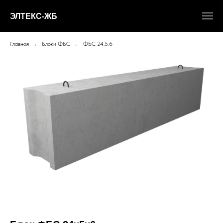
ЭЛТЕКС-ЖБ
Главная
→
Блоки ФБС
→
ФБС 24.5.6