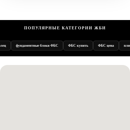
ПОПУЛЯРНЫЕ КАТЕГОРИИ ЖБИ
ец
фундаментные блоки ФБС
ФБС купить
ФБС цена
плит