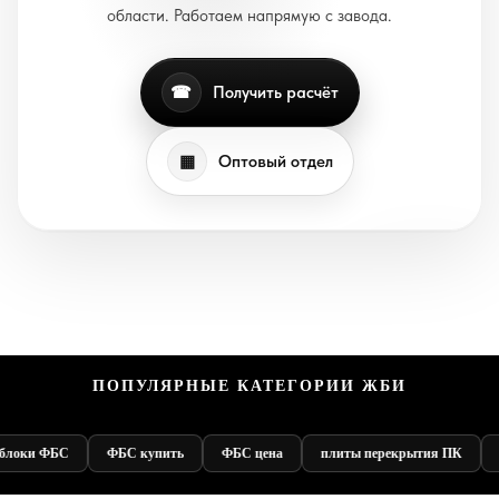
области. Работаем напрямую с завода.
☎
Получить расчёт
▦
Оптовый отдел
ПОПУЛЯРНЫЕ КАТЕГОРИИ ЖБИ
блоки ФБС
ФБС купить
ФБС цена
плиты перекрытия ПК