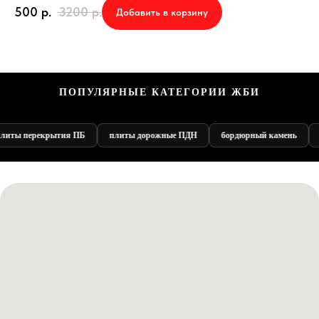
500
р.
3200
р.
Добавить в корзину
ПОПУЛЯРНЫЕ КАТЕГОРИИ ЖБИ
иты перекрытия ПБ
плиты дорожные ПДН
бордюрный камень
э