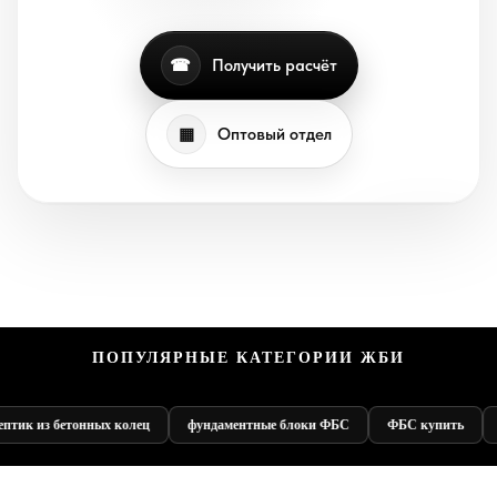
☎
Получить расчёт
▦
Оптовый отдел
ПОПУЛЯРНЫЕ КАТЕГОРИИ ЖБИ
птик из бетонных колец
фундаментные блоки ФБС
ФБС купить