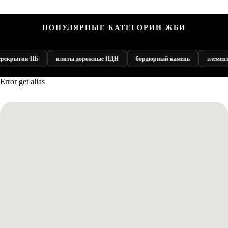
ПОПУЛЯРНЫЕ КАТЕГОРИИ ЖБИ
я ПБ
плиты дорожные ПДН
бордюрный камень
элементы благоу
Error get alias